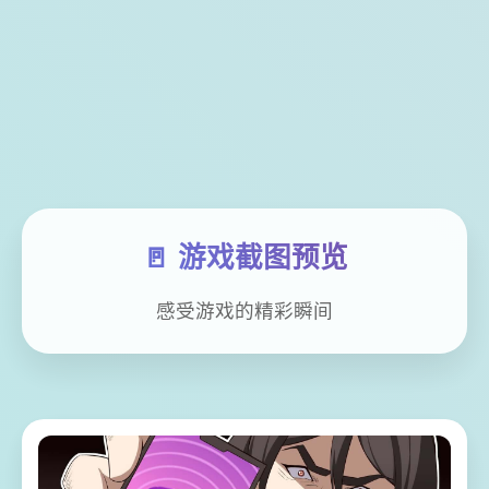
🚪 游戏截图预览
感受游戏的精彩瞬间