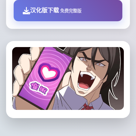
汉化版下载
免费完整版