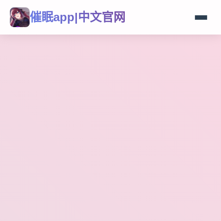
催眠app|中文官网