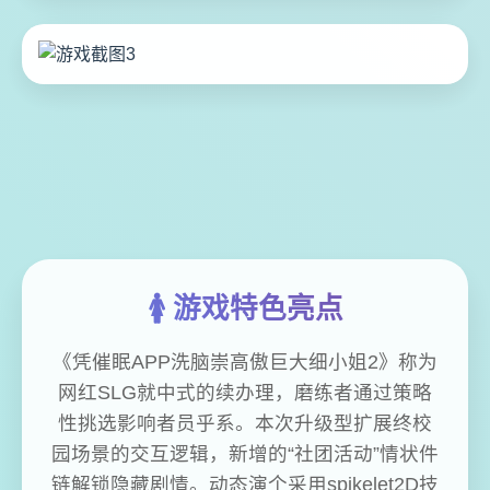
🚺 游戏特色亮点
《凭催眠APP洗脑崇高傲巨大细小姐2》称为
网红SLG就中式的续办理，磨练者通过策略
性挑选影响者员乎系。本次升级型扩展终校
园场景的交互逻辑，新增的“社团活动”情状件
链解锁隐藏剧情。动态演个采用spikelet2D技