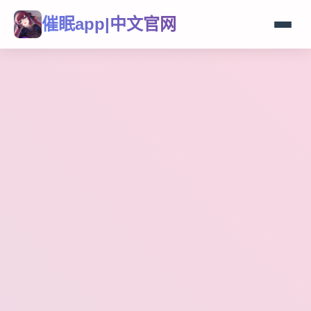
催眠app|中文官网