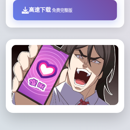
高速下载
免费完整版