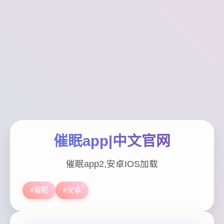
催眠app|中文官网
催眠app2,安卓IOS加载
#催眠
#安卓